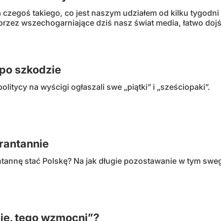
 czegoś takiego, co jest naszym udziałem od kilku tygodni
zez wszechogarniające dziś nasz świat media, łatwo dojść 
po szkodzie
litycy na wyścigi ogłaszali swe „piątki” i „sześciopaki”.
rantannie
ntannę stać Polskę? Na jak długie pozostawanie w tym swe
ije, tego wzmocni”?