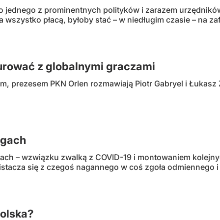
 jednego z prominentnych polityków i zarazem urzędników
za wszystko płacą, byłoby stać – w niedługim czasie – na z
rować z globalnymi graczami
m, prezesem PKN Orlen rozmawiają Piotr Gabryel i Łukasz 
ugach
ach – wzwiązku zwalką z COVID-19 i montowaniem kolejny
eistacza się z czegoś nagannego w coś zgoła odmiennego i
olska?