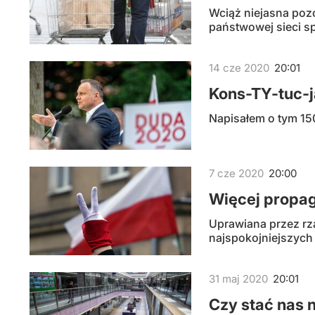
Wciąż niejasna poz
państwowej sieci 
14
cze
2020
20:01
Kons-TY-tuc-j
Napisałem o tym 150
7
cze
2020
20:00
Więcej propa
Uprawiana przez rzą
najspokojniejszych 
31
maj
2020
20:01
Czy stać nas 