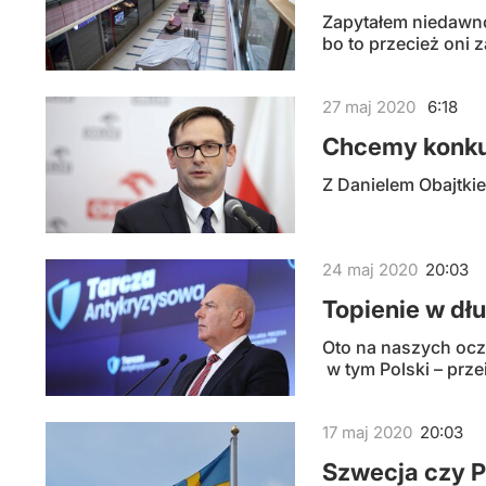
Zapytałem niedawno
bo to przecież oni 
27
maj
2020
6:18
Chcemy konku
Z Danielem Obajtkie
24
maj
2020
20:03
Topienie w dł
Oto na naszych ocz
w tym Polski – prz
17
maj
2020
20:03
Szwecja czy P