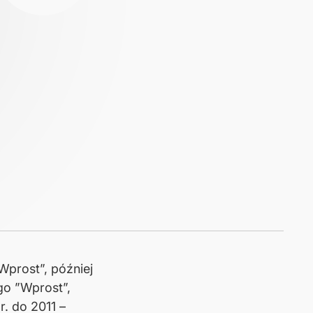
„Wprost”, później
go ”Wprost”,
. do 2011 –