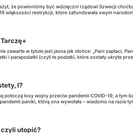
ażył, że powinniśmy być wdzięczni rządowi Szwecji choćby
9 większości restrykcji, które zafundowała swym narodom w
a Tarczę+
e zawarte w tytule jest jasna jak słońce: „Pani zapłaci, Pa
atki i parapodatki (czyli te podatki, które zostały ukryte pr
stety, I?
się potoczą losy wojny przeciw pandemii COVID-19, a tym b
pandemii paniki, którą ona wywołała – wiadomo na razie tyl
czyli utopić?