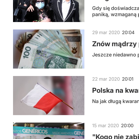
Gdy się doświadcza
paniką, wzmaganą pr
29
mar
2020
20:04
Znów mądrzy 
Jeszcze niedawno po
22
mar
2020
20:01
Polska na kwa
Na jak długą kwara
15
mar
2020
20:00
"Kogo nie zab