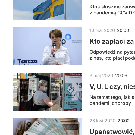
Ktoś słusznie zauw
z pandemią COVID-1
10
maj
2020
20:00
Kto zapłaci z
Odpowiedź na pytani
z nas, kto płaci pod
3
maj
2020
20:06
V, U, L czy, nie
Na temat tego, jak 
pandemii choroby i 
26
kwi
2020
20:02
Upaństwowić, 