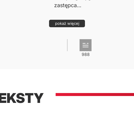
zastępca...
pokaż więcej
TEKSTY