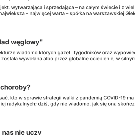
jekt, wytwarzająca i sprzedająca – na całym świecie i z w
największa – najwięcej warta – spółka na warszawskiej Gie
ślad węglowy"
ekturze wiadomo których gazet i tygodników oraz wypowied
została wywołana albo przez globalne ocieplenie, w silny
 choroby?
sać, kto w sprawie strategii walki z pandemią COVID-19 ma r
ej radykalnych; dziś, gdy nie wiadomo, jak się ona skończy,
 nas nie uczy