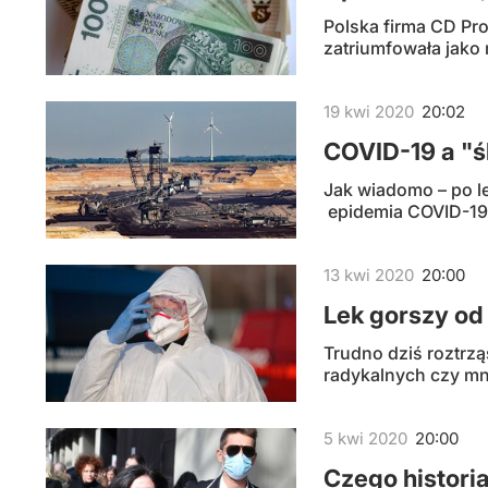
Polska firma CD Pro
zatriumfowała jako 
19
kwi
2020
20:02
COVID-19 a "
Jak wiadomo – po l
epidemia COVID-19 
13
kwi
2020
20:00
Lek gorszy od
Trudno dziś roztrzą
radykalnych czy mni
5
kwi
2020
20:00
Czego historia